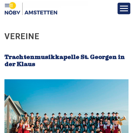
Aktuelles & Berichte
VEREINE
Über den Bezirk
Trachtenmusikkapelle St. Georgen in
Bezirks-Termine
der Klaus
Vereine
Funktionäre
Fotos
Veranstaltungen