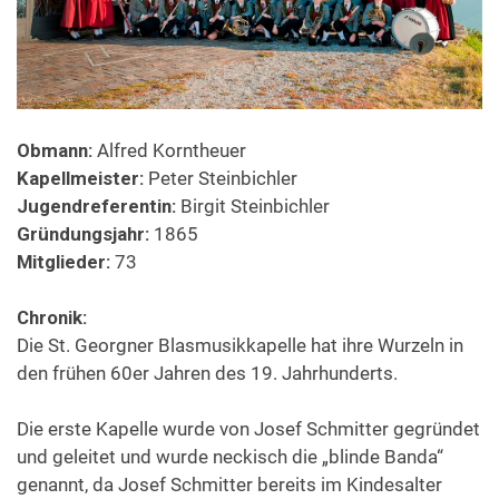
Mini Musi Day
Bewerbe und Ergebnisse
Obmann:
Alfred Korntheuer
Kapellmeister:
Peter Steinbichler
Formulare & Downloads
Jugendreferentin:
Birgit Steinbichler
Gründungsjahr:
1865
Jugendcorner
Mitglieder:
73
Chronik:
Newsletter
Die St. Georgner Blasmusikkapelle hat ihre Wurzeln in
den frühen 60er Jahren des 19. Jahrhunderts.
Die erste Kapelle wurde von Josef Schmitter gegründet
und geleitet und wurde neckisch die „blinde Banda“
genannt, da Josef Schmitter bereits im Kindesalter