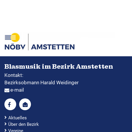
Mini Musi Day
Bewerbe und Ergebnisse
Formulare & Downloads
Blasmusik im Bezirk Amstetten
Jugendcorner
Kontakt:
Bezirksobmann Harald Weidinger
Newsletter
e-mail
Aktuelles
Über den Bezirk
Vereine