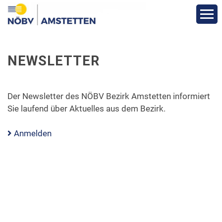
Aktuelles & Berichte
NEWSLETTER
Über den Bezirk
Der Newsletter des NÖBV Bezirk Amstetten informiert
Bezirks-Termine
Sie laufend über Aktuelles aus dem Bezirk.
Vereine
Anmelden
Funktionäre
Fotos
Veranstaltungen